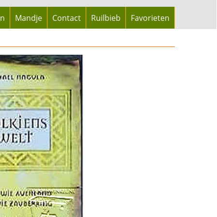
en
Mandje
Contact
Ruilbieb
Favorieten