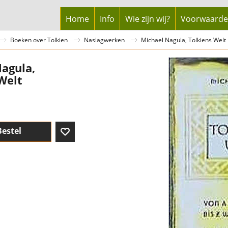
Home
Info
Wie zijn wij?
Voorwaard
Boeken over Tolkien
Naslagwerken
Michael Nagula, Tolkiens Welt
agula,
Welt
Bestel