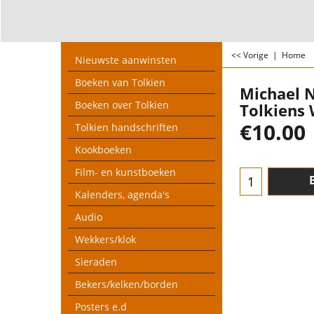
<< Vorige
|
Home
Nieuwste aanwinsten
Boeken van Tolkien
Michael N
Boeken over Tolkien
Tolkiens 
€
10.00
Tolkien handschriften
Kookboeken
Film- en kunstboeken
Kalenders, agenda's
Audio
Wekkers/klok
Sieraden
Bekers/kelken/borden
Posters e.d