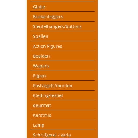
Globe
Boekenleggers
Sleutelhangers/buttons
Spellen
Action Figures
Beelden
Wapens
Pijpen
Postzegels/munten
Kleding/textiel
deurmat
Kerstmis
Lamp
Schrijfgerei / varia