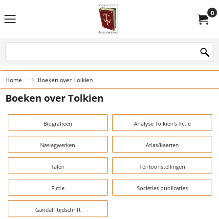
0
Home
Boeken over Tolkien
Boeken over Tolkien
Biografieën
Analyse Tolkien's fictie
Naslagwerken
Atlas/kaarten
Talen
Tentoonstellingen
Fictie
Societies publicaties
Gandalf tijdschrift