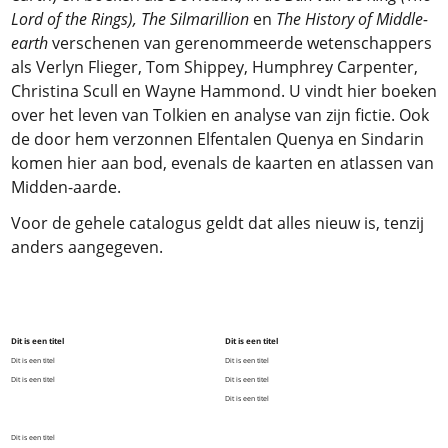
Lord of the Rings), The Silmarillion
en
The History of Middle-
earth
verschenen van gerenommeerde wetenschappers
als Verlyn Flieger, Tom Shippey, Humphrey Carpenter,
Christina Scull en Wayne Hammond. U vindt hier boeken
over het leven van Tolkien en analyse van zijn fictie. Ook
de door hem verzonnen Elfentalen Quenya en Sindarin
komen hier aan bod, evenals de kaarten en atlassen van
Midden-aarde.
Voor de gehele catalogus geldt dat alles nieuw is, tenzij
anders aangegeven.
Dit is een titel
Dit is een titel
Dit is een titel
Dit is een titel
Dit is een titel
Dit is een titel
Dit is een titel
Dit is een titel