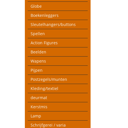
Globe
Boekenleggers
Sleutelhangers/buttons
Spellen
Action Figures
Beelden
Wapens
Pijpen
Postzegels/munten
Kleding/textiel
deurmat
Kerstmis
Lamp
Schrijfgerei / varia