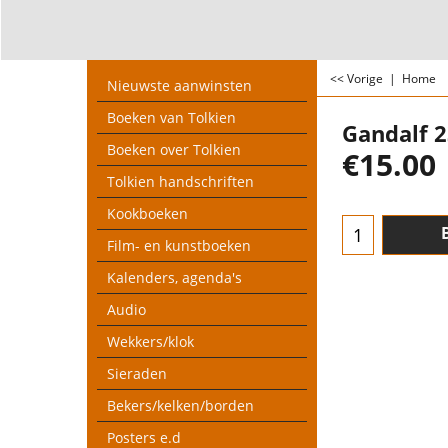
<< Vorige
|
Home
Nieuwste aanwinsten
Boeken van Tolkien
Gandalf 
Boeken over Tolkien
€
15.00
Tolkien handschriften
Kookboeken
Film- en kunstboeken
Kalenders, agenda's
Audio
Wekkers/klok
Sieraden
Bekers/kelken/borden
Posters e.d