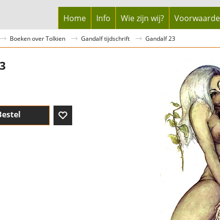
Home
Info
Wie zijn wij?
Voorwaard
Boeken over Tolkien
Gandalf tijdschrift
Gandalf 23
23
Bestel