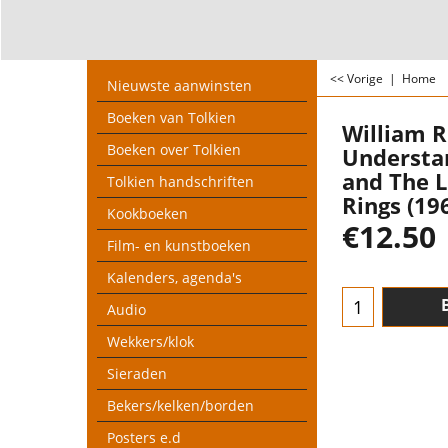
<< Vorige
|
Home
Nieuwste aanwinsten
Boeken van Tolkien
William R
Boeken over Tolkien
Understa
and The L
Tolkien handschriften
Rings (19
Kookboeken
€
12.50
Film- en kunstboeken
Kalenders, agenda's
Audio
Wekkers/klok
Sieraden
Bekers/kelken/borden
Posters e.d