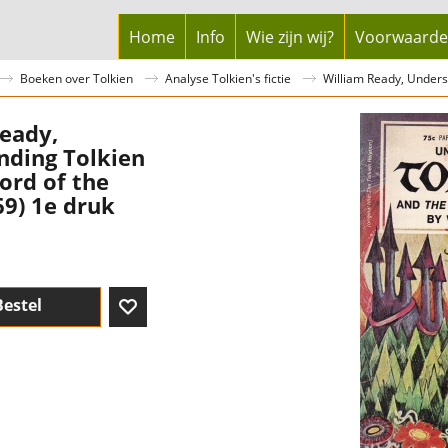
Home
Info
Wie zijn wij?
Voorwaard
Boeken over Tolkien
Analyse Tolkien's fictie
William Ready, Unders
eady,
nding Tolkien
ord of the
69) 1e druk
Bestel