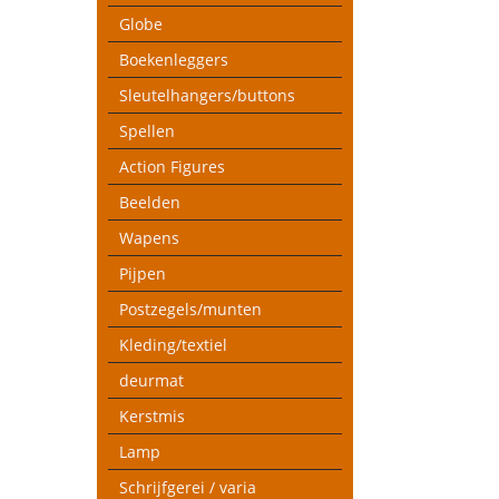
Globe
Boekenleggers
Sleutelhangers/buttons
Spellen
Action Figures
Beelden
Wapens
Pijpen
Postzegels/munten
Kleding/textiel
deurmat
Kerstmis
Lamp
Schrijfgerei / varia