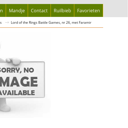
en
Mandje
Contact
Ruilbieb
Favorieten
s
Lord of the Rings Battle Games, nr 26, met Faramir