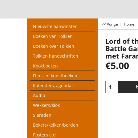
<< Vorige
|
Home
Nieuwste aanwinsten
Boeken van Tolkien
Lord of t
Boeken over Tolkien
Battle Ga
met Fara
Tolkien handschriften
€
5.00
Kookboeken
Film- en kunstboeken
Kalenders, agenda's
Audio
Wekkers/klok
Sieraden
Bekers/kelken/borden
Posters e.d