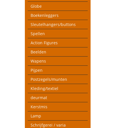
Globe
Boekenleggers
Sleutelhangers/buttons
Spellen
Action Figures
Beelden
Wapens
Pijpen
Postzegels/munten
Kleding/textiel
deurmat
Kerstmis
Lamp
Schrijfgerei / varia