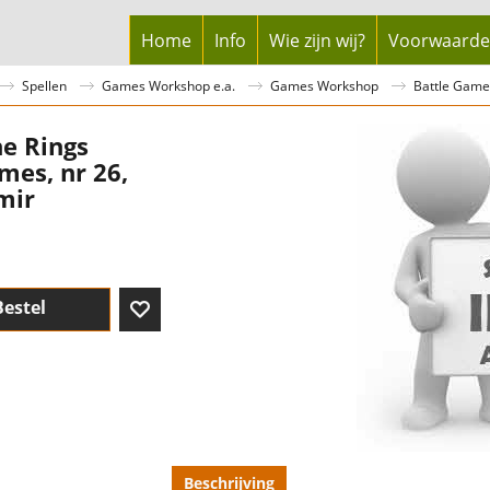
Home
Info
Wie zijn wij?
Voorwaard
Spellen
Games Workshop e.a.
Games Workshop
Battle Game
he Rings
mes, nr 26,
mir
Bestel
Beschrijving