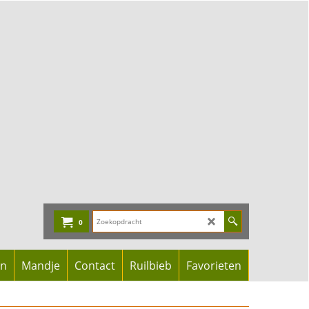
0
en
Mandje
Contact
Ruilbieb
Favorieten