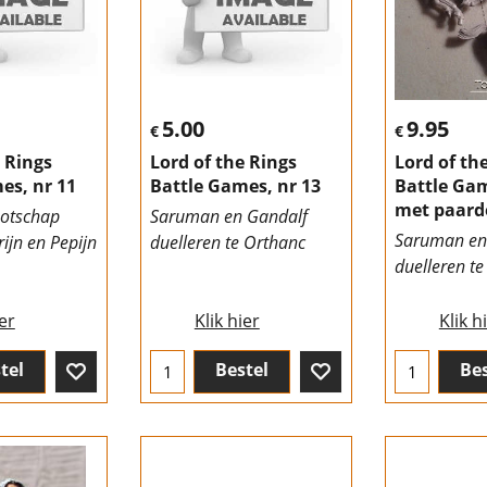
5.00
9.95
€
€
e Rings
Lord of the Rings
Lord of th
es, nr 11
Battle Games, nr 13
Battle Gam
met paard
ootschap
Saruman en Gandalf
Saruman en
ijn en Pepijn
duelleren te Orthanc
duelleren t
ier
Klik hier
Klik h
tel
Bestel
Bes