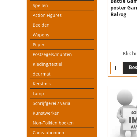
Battle Ga
Spellen
poster Gan
Balrog
Action Figures
Beelden
Wapens
Pijpen
Klik h
Postzegels/munten
Kleding/textiel
Bes
deurmat
Kerstmis
Lamp
Schrijfgerei / varia
Kunstwerken
Non-Tolkien boeken
Cadeaubonnen