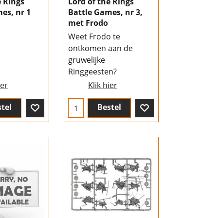
e Rings
Lord of the Rings
es, nr 1
Battle Games, nr 3,
met Frodo
Weet Frodo te
ontkomen aan de
gruwelijke
Ringgeesten?
ier
Klik hier
tel
Bestel