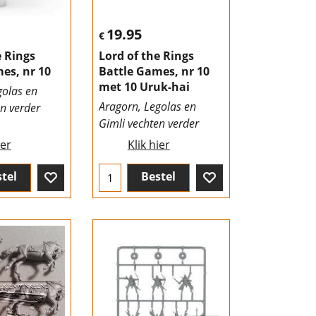
19.95
€
e Rings
Lord of the Rings
es, nr 10
Battle Games, nr 10
met 10 Uruk-hai
golas en
Aragorn, Legolas en
en verder
Gimli vechten verder
ier
Klik hier
tel
Bestel