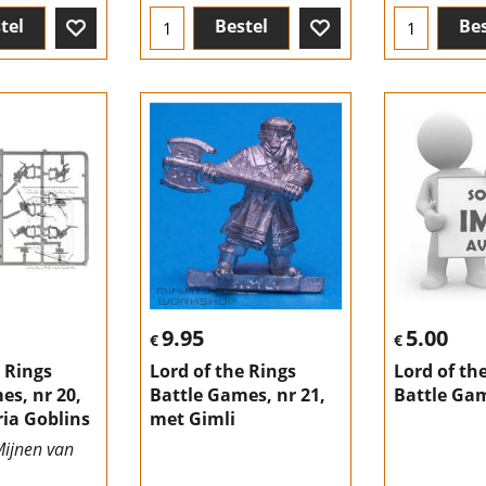
tel
Bestel
Bes
9.95
5.00
€
€
e Rings
Lord of the Rings
Lord of th
es, nr 20,
Battle Games, nr 21,
Battle Gam
ia Goblins
met Gimli
Mijnen van