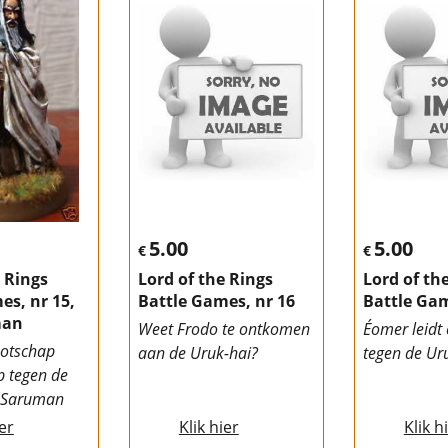
5.00
5.00
€
€
e Rings
Lord of the Rings
Lord of th
es, nr 15,
Battle Games, nr 16
Battle Gam
man
Weet Frodo te ontkomen
Éomer leidt
ootschap
aan de Uruk-hai?
tegen de Ur
p tegen de
n Saruman
ier
Klik hier
Klik h