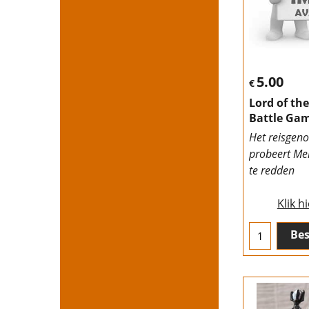
5.00
€
Lord of th
Battle Gam
Het reisgen
probeert Mer
te redden
Klik h
Bes