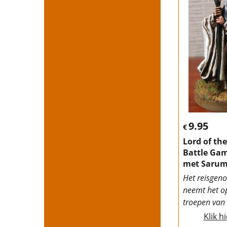
9.95
€
Lord of th
Battle Gam
met Saru
Het reisgen
neemt het o
troepen va
Klik h