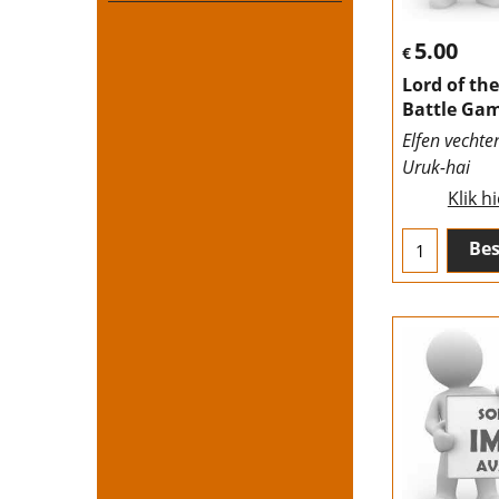
5.00
€
Lord of th
Battle Gam
Elfen vechte
Uruk-hai
Klik h
Bes