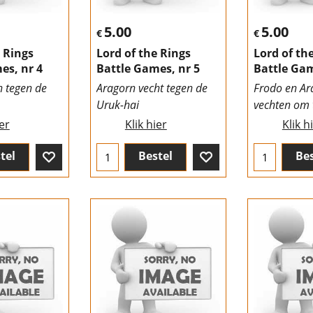
5.00
5.00
€
€
e Rings
Lord of the Rings
Lord of th
es, nr 4
Battle Games, nr 5
Battle Gam
n tegen de
Aragorn vecht tegen de
Frodo en Ar
Uruk-hai
vechten om 
ier
Klik hier
Klik h
tel
Bestel
Bes