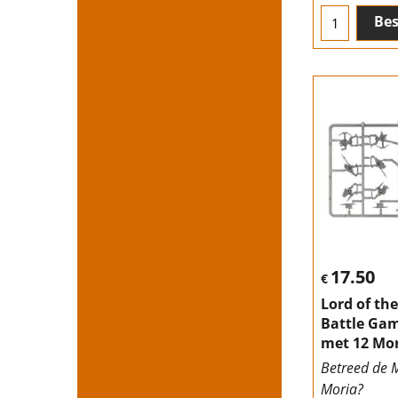
Bes
17.50
€
Lord of th
Battle Gam
met 12 Mor
Betreed de 
Moria?