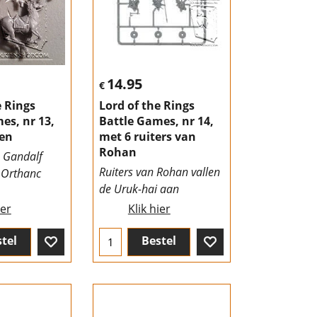
14.95
€
e Rings
Lord of the Rings
es, nr 13,
Battle Games, nr 14,
en
met 6 ruiters van
Rohan
 Gandalf
Ruiters van Rohan vallen
e Orthanc
de Uruk-hai aan
ier
Klik hier
tel
Bestel