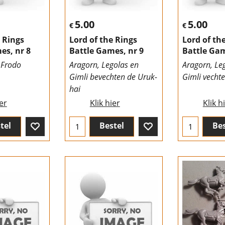
5.00
5.00
€
€
e Rings
Lord of the Rings
Lord of th
es, nr 8
Battle Games, nr 9
Battle Gam
 Frodo
Aragorn, Legolas en
Aragorn, Le
Gimli bevechten de Uruk-
Gimli vecht
hai
ier
Klik hier
Klik h
tel
Bestel
Bes