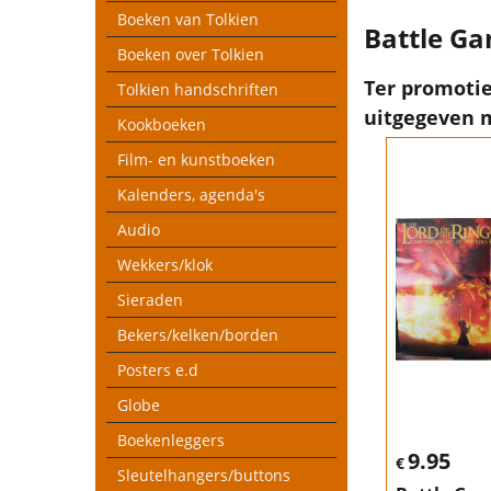
Boeken van Tolkien
Battle G
Boeken over Tolkien
Ter promotie
Tolkien handschriften
uitgegeven m
Kookboeken
Film- en kunstboeken
Kalenders, agenda's
Audio
Wekkers/klok
Sieraden
Bekers/kelken/borden
Posters e.d
Globe
Boekenleggers
9.95
€
Sleutelhangers/buttons