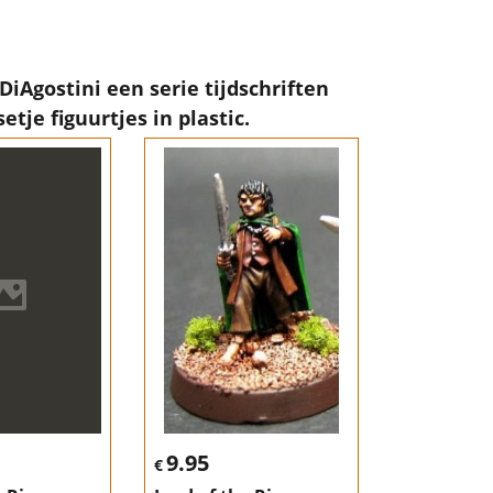
Agostini een serie tijdschriften
je figuurtjes in plastic.
9.95
€