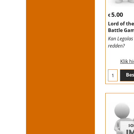
5.00
€
Lord of th
Battle Gam
Kan Legolas
redden?
Klik h
Bes