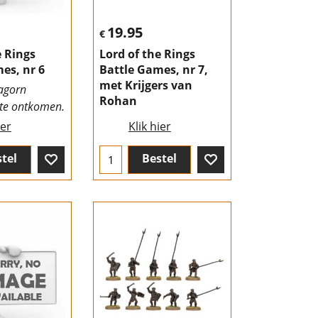
19.95
€
e Rings
Lord of the Rings
es, nr 6
Battle Games, nr 7,
met Krijgers van
agorn
Rohan
te ontkomen.
ier
Klik hier
tel
Bestel