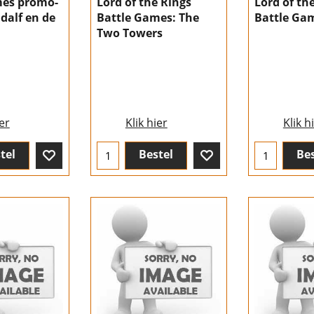
mes promo-
Lord of the Rings
Lord of th
dalf en de
Battle Games: The
Battle Gam
Two Towers
ier
Klik hier
Klik h
tel
Bestel
Bes