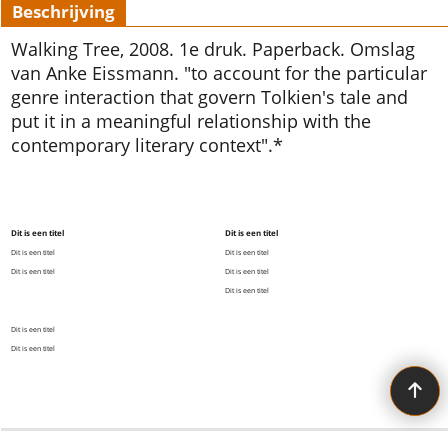
Beschrijving
Walking Tree, 2008. 1e druk. Paperback. Omslag
van Anke Eissmann. "to account for the particular
genre interaction that govern Tolkien's tale and
put it in a meaningful relationship with the
contemporary literary context".*
Dit is een titel
Dit is een titel
Dit is een titel
Dit is een titel
Dit is een titel
Dit is een titel
Dit is een titel
Dit is een titel
Dit is een titel
All the Tolkien you need!