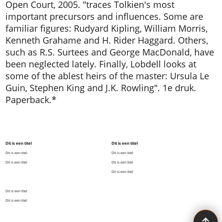
Open Court, 2005. "traces Tolkien's most
important precursors and influences. Some are
familiar figures: Rudyard Kipling, William Morris,
Kenneth Grahame and H. Rider Haggard. Others,
such as R.S. Surtees and George MacDonald, have
been neglected lately. Finally, Lobdell looks at
some of the ablest heirs of the master: Ursula Le
Guin, Stephen King and J.K. Rowling". 1e druk.
Paperback.*
Dit is een titel
Dit is een titel
Dit is een titel
Dit is een titel
Dit is een titel
Dit is een titel
Dit is een titel
Dit is een titel
Dit is een titel