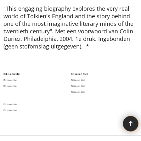
"This engaging biography explores the very real
world of Tolkien's England and the story behind
one of the most imaginative literary minds of the
twentieth century". Met een voorwoord van Colin
Duriez. Philadelphia, 2004. 1e druk. Ingebonden
(geen stofomslag uitgegeven). *
Dit is een titel
Dit is een titel
Dit is een titel
Dit is een titel
Dit is een titel
Dit is een titel
Dit is een titel
Dit is een titel
Dit is een titel
All the Tolkien you need!