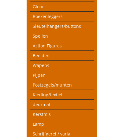
Globe
Boekenleggers
Sleutelhangers/buttons
Spellen
Action Figures
Beelden
Wapens
Pijpen
Postzegels/munten
Kleding/textiel
deurmat
Kerstmis
Lamp
Schrijfgerei / varia