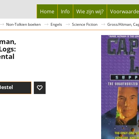
Home
Info
Wie zijn wij?
Voorwaard
Non-Tolkien boeken
Engels
Science Fiction
Gross/Altman, Cap
tman,
Logs:
ntal
Bestel