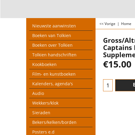
<< Vorige
|
Home
Nieuwste aanwinsten
Boeken van Tolkien
Gross/Al
Boeken over Tolkien
Captains 
Suppleme
Tolkien handschriften
€
15.00
Kookboeken
Film- en kunstboeken
Kalenders, agenda's
Audio
Wekkers/klok
Sieraden
Bekers/kelken/borden
Posters e.d