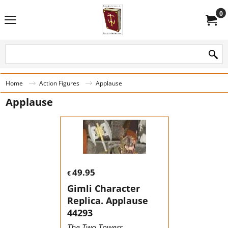
0
Home
Action Figures
Applause
Applause
49.95
€
Gimli Character
Replica. Applause
44293
The Two Towers