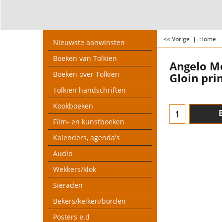
<< Vorige
|
Home
Nieuwste aanwinsten
Boeken van Tolkien
Angelo M
Boeken over Tolkien
Gloin pri
Tolkien handschriften
Kookboeken
Film- en kunstboeken
Kalenders, agenda's
Audio
Wekkers/klok
Sieraden
Bekers/kelken/borden
Posters e.d