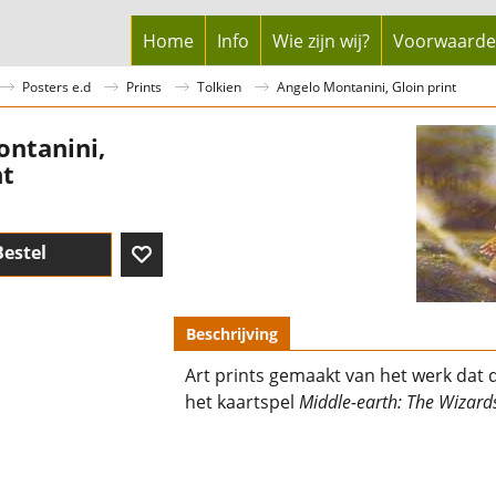
Home
Info
Wie zijn wij?
Voorwaard
Posters e.d
Prints
Tolkien
Angelo Montanini, Gloin print
ontanini,
nt
Bestel
Beschrijving
Art prints gemaakt van het werk dat d
het kaartspel
Middle-earth: The Wizard