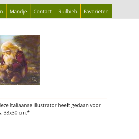
en
Mandje
Contact
Ruilbieb
Favorieten
eze Italiaanse illustrator heeft gedaan voor
s
. 33x30 cm.*