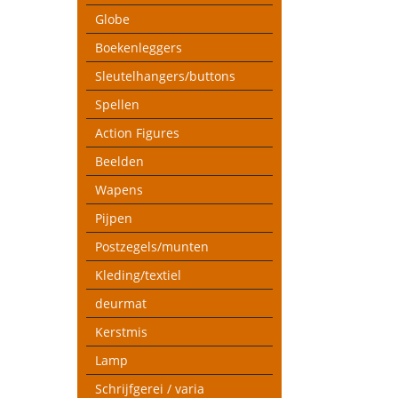
Globe
Boekenleggers
Sleutelhangers/buttons
Spellen
Action Figures
Beelden
Wapens
Pijpen
Postzegels/munten
Kleding/textiel
deurmat
Kerstmis
Lamp
Schrijfgerei / varia