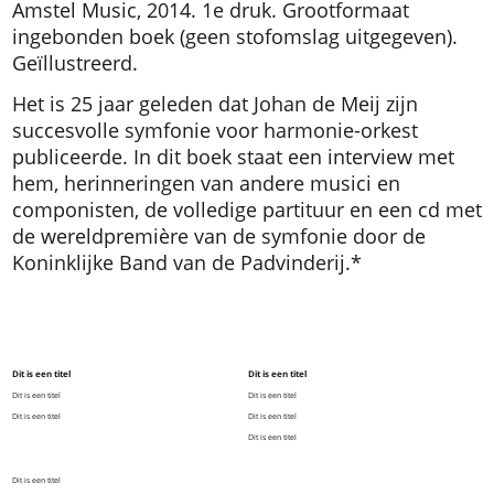
Amstel Music, 2014. 1e druk.
Grootformaat
ingebonden boek (geen stofomslag uitgegeven).
Geïllustreerd.
Het is 25 jaar geleden dat Johan de Meij zijn
succesvolle symfonie voor harmonie-orkest
publiceerde. In dit boek staat een interview met
hem, herinneringen van andere musici en
componisten, de volledige partituur en een cd met
de wereldpremière van de symfonie door de
Koninklijke Band van de Padvinderij.*
Dit is een titel
Dit is een titel
Dit is een titel
Dit is een titel
Dit is een titel
Dit is een titel
Dit is een titel
Dit is een titel