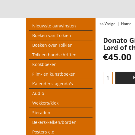
<< Vorige
|
Home
Nieuwste aanwinsten
Boeken van Tolkien
Donato Gi
Boeken over Tolkien
Lord of t
€
45.00
Tolkien handschriften
Kookboeken
Film- en kunstboeken
Kalenders, agenda's
Audio
Wekkers/klok
Sieraden
Bekers/kelken/borden
Posters e.d