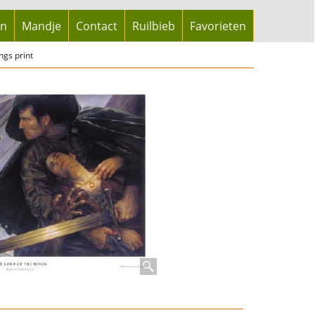
en
Mandje
Contact
Ruilbieb
Favorieten
ngs print