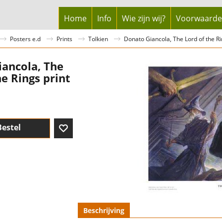
Home
Info
Wie zijn wij?
Voorwaard
Posters e.d
Prints
Tolkien
Donato Giancola, The Lord of the Ri
ancola, The
he Rings print
Bestel
Beschrijving