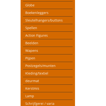
Globe
Boekenleggers
Sleutelhangers/buttons
Spellen
Action Figures
Beelden
Wapens
Pijpen
Postzegels/munten
Kleding/textiel
deurmat
Kerstmis
Lamp
Schrijfgerei / varia