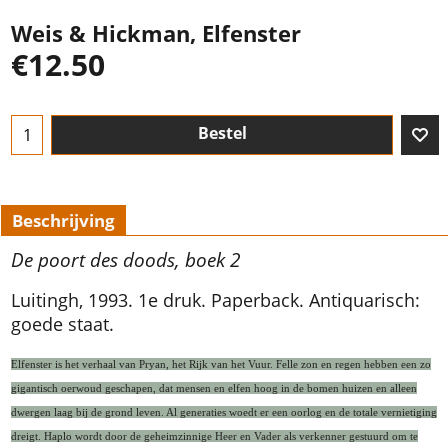
Weis & Hickman, Elfenster
€
12.50
Bestel
Beschrijving
De poort des doods, boek 2
Luitingh, 1993. 1e druk. Paperback. Antiquarisch:
goede staat.
Elfenster is het verhaal van Pryan, het Rijk van het Vuur. Felle zon en regen hebben een zo
gigantisch oerwoud geschapen, dat mensen en elfen hoog in de bomen huizen en alleen
dwergen laag bij de grond leven. Al generaties woedt er een oorlog en de totale vernietiging
dreigt. Haplo wordt door de geheimzinnige Heer en Vader als verkenner gestuurd om te