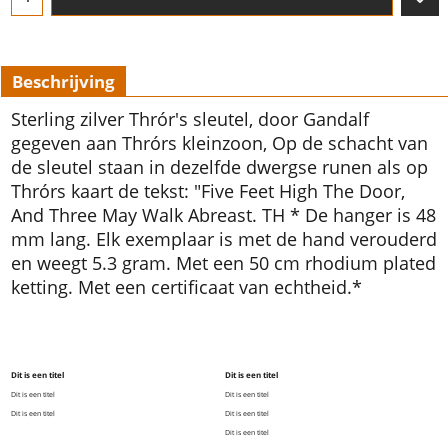
Beschrijving
Sterling zilver Thrór's sleutel, door Gandalf
gegeven aan Thrórs kleinzoon, Op de schacht van
de sleutel staan in dezelfde dwergse runen als op
Thrórs kaart de tekst: "Five Feet High The Door,
And Three May Walk Abreast. TH * De hanger is 48
mm lang. Elk exemplaar is met de hand verouderd
en weegt 5.3 gram. Met een 50 cm rhodium plated
ketting. Met een certificaat van echtheid.*
Dit is een titel
Dit is een titel
Dit is een titel
Dit is een titel
Dit is een titel
Dit is een titel
Dit is een titel