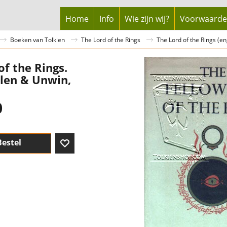
Home
Info
Wie zijn wij?
Voorwaard
Boeken van Tolkien
The Lord of the Rings
The Lord of the Rings (en
of the Rings.
len & Unwin,
0
Bestel