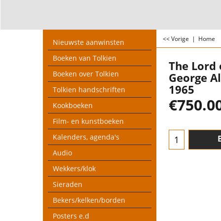
<< Vorige
|
Home
Nieuwste aanwinsten
Boeken van Tolkien
The Lord 
Boeken over Tolkien
George Al
1965
Tolkien handschriften
€
750.0
Kookboeken
Film- en kunstboeken
Kalenders, agenda's
Audio
Wekkers/klok
Sieraden
Bekers/kelken/borden
Posters e.d