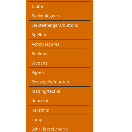
Globe
Boekenleggers
Sleutelhangers/buttons
Spellen
Action Figures
Beelden
Wapens
Pijpen
Postzegels/munten
Kleding/textiel
deurmat
Kerstmis
Lamp
Schrijfgerei / varia