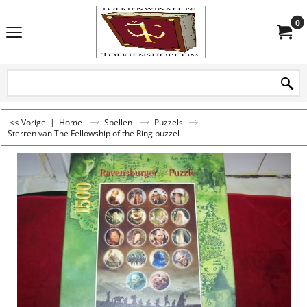
0
<< Vorige
|
Home
Spellen
Puzzels
Sterren van The Fellowship of the Ring puzzel