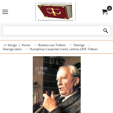
0
<< Vorige
|
Home
Boeken van Tolkien
Overige
Overige talen
Humphrey Carpenter (red.), Lettres J.R.R. Tolkien