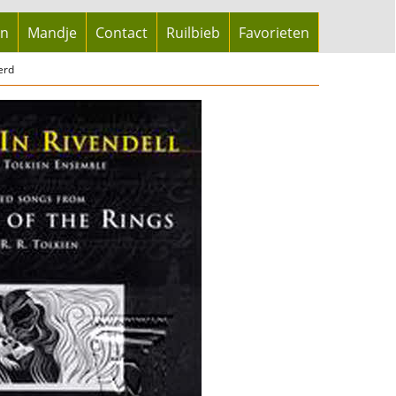
en
Mandje
Contact
Ruilbieb
Favorieten
erd