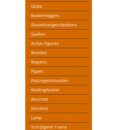
Globe
Boekenleggers
Sleutelhangers/buttons
Spellen
Action Figures
Beelden
Wapens
Pijpen
Postzegels/munten
Kleding/textiel
deurmat
Kerstmis
Lamp
Schrijfgerei / varia