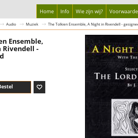
Home
Info
Wie zijn wij?
Voorwaard
Audio
Muziek
The Tolkien Ensemble, A Night in Rivendell - gesigne
en Ensemble,
 Rivendell -
rd
Bestel