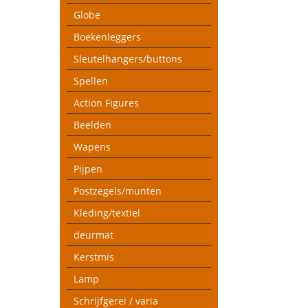
Globe
Boekenleggers
Sleutelhangers/buttons
Spellen
Action Figures
Beelden
Wapens
Pijpen
Postzegels/munten
Kleding/textiel
deurmat
Kerstmis
Lamp
Schrijfgerei / varia