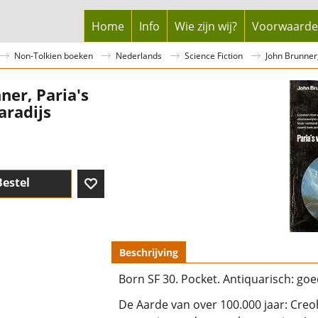
Home
Info
Wie zijn wij?
Voorwaard
Non-Tolkien boeken
Nederlands
Science Fiction
John Brunner,
ner, Paria's
aradijs
Bestel
Beschrijving
Born SF 30. Pocket. Antiquarisch: goe
De Aarde van over 100.000 jaar: Creo