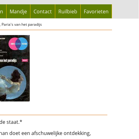
en
Mandje
Contact
Ruilbieb
Favorieten
 Paria's van het paradijs
de staat.*
han doet een afschuwelijke ontdekking,