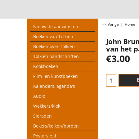
<< Vorige
|
Home
Nieuwste aanwinsten
Boeken van Tolkien
John Brun
Boeken over Tolkien
van het p
€
3.00
Tolkien handschriften
Kookboeken
Film- en kunstboeken
Kalenders, agenda's
Audio
Wekkers/klok
Sieraden
Bekers/kelken/borden
Posters e.d