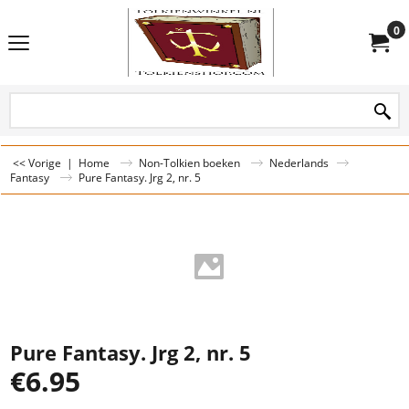
0
<< Vorige
|
Home
Non-Tolkien boeken
Nederlands
Fantasy
Pure Fantasy. Jrg 2, nr. 5
Pure Fantasy. Jrg 2, nr. 5
€
6.95