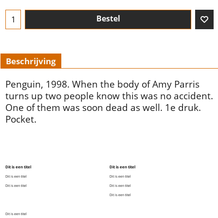
Bestel
Beschrijving
Penguin, 1998. When the body of Amy Parris
turns up two people know this was no accident.
One of them was soon dead as well. 1e druk.
Pocket.
Dit is een titel
Dit is een titel
Dit is een titel
Dit is een titel
Dit is een titel
Dit is een titel
Dit is een titel
Dit is een titel