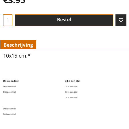
Bestel
Beschrijving
10x15 cm.*
Dit is een titel
Dit is een titel
Dit is een titel
Dit is een titel
Dit is een titel
Dit is een titel
Dit is een titel
Dit is een titel
Dit is een titel