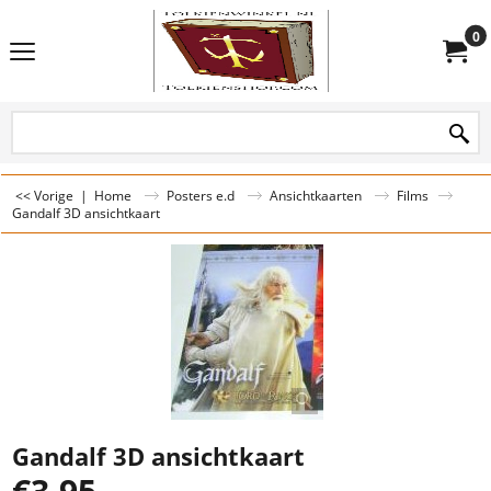
0
<< Vorige
|
Home
Posters e.d
Ansichtkaarten
Films
Gandalf 3D ansichtkaart
Gandalf 3D ansichtkaart
€
3.95