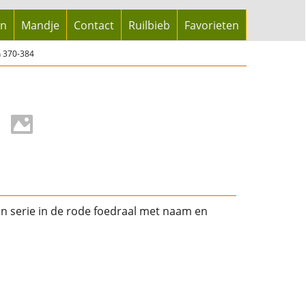
en
Mandje
Contact
Ruilbieb
Favorieten
n 370-384
n serie in de rode foedraal met naam en