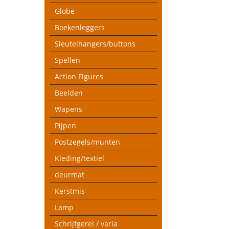
Globe
Boekenleggers
Sleutelhangers/buttons
Spellen
Action Figures
Beelden
Wapens
Pijpen
Postzegels/munten
Kleding/textiel
deurmat
Kerstmis
Lamp
Schrijfgerei / varia