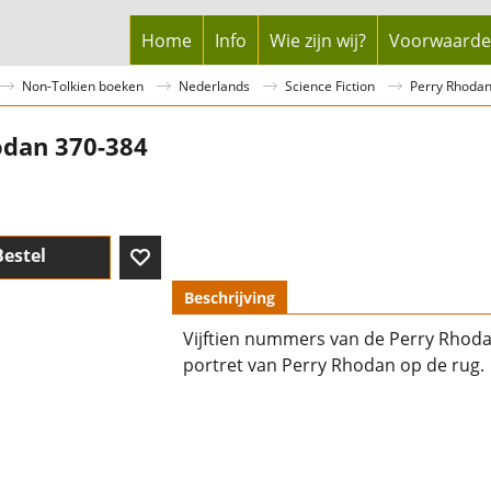
Home
Info
Wie zijn wij?
Voorwaard
Non-Tolkien boeken
Nederlands
Science Fiction
Perry Rhoda
odan 370-384
Bestel
Beschrijving
Vijftien nummers van de Perry Rhoda
portret van Perry Rhodan op de rug.