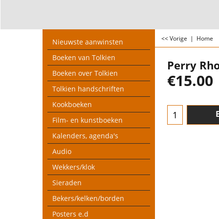
<< Vorige
|
Home
Nieuwste aanwinsten
Boeken van Tolkien
Perry Rh
Boeken over Tolkien
€
15.00
Tolkien handschriften
Kookboeken
Film- en kunstboeken
Kalenders, agenda's
Audio
Wekkers/klok
Sieraden
Bekers/kelken/borden
Posters e.d