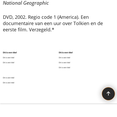
National Geographic
DVD, 2002. Regio code 1 (America). Een
documentaire van een uur over Tolkien en de
eerste film. Verzegeld.*
Dit is een titel
Dit is een titel
Dit is een titel
Dit is een titel
Dit is een titel
Dit is een titel
Dit is een titel
Dit is een titel
Dit is een titel
All the Tolkien you need!
Webwinkel gemaakt met ShopFactory webwinkel software.