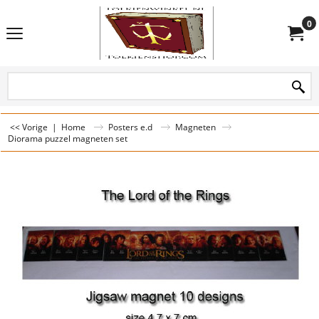
0
<< Vorige
|
Home
Posters e.d
Magneten
Diorama puzzel magneten set