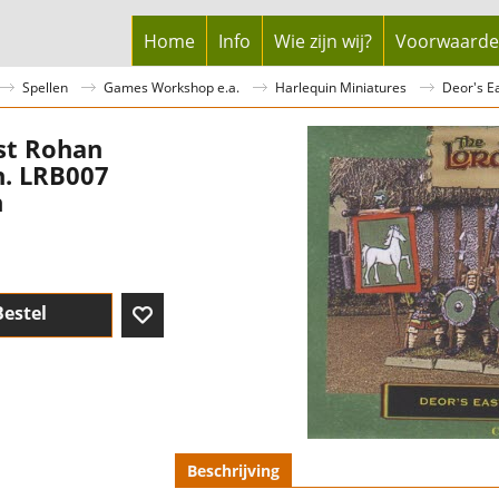
Home
Info
Wie zijn wij?
Voorwaard
Spellen
Games Workshop e.a.
Harlequin Miniatures
Deor's E
st Rohan
. LRB007
n
Bestel
Beschrijving