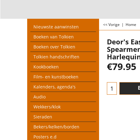
<< Vorige
|
Home
Nieuwste aanwinsten
Boeken van Tolkien
Deor's Ea
Boeken over Tolkien
Spearmen
Harlequi
Tolkien handschriften
€
79.95
Kookboeken
Film- en kunstboeken
Kalenders, agenda's
Audio
Wekkers/klok
Sieraden
Bekers/kelken/borden
Posters e.d