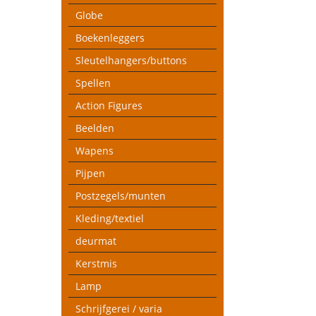
Globe
Boekenleggers
Sleutelhangers/buttons
Spellen
Action Figures
Beelden
Wapens
Pijpen
Postzegels/munten
Kleding/textiel
deurmat
Kerstmis
Lamp
Schrijfgerei / varia