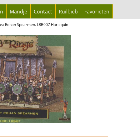
en
Mandje
Contact
Ruilbieb
Favorieten
ast Rohan Spearmen. LRB007 Harlequin