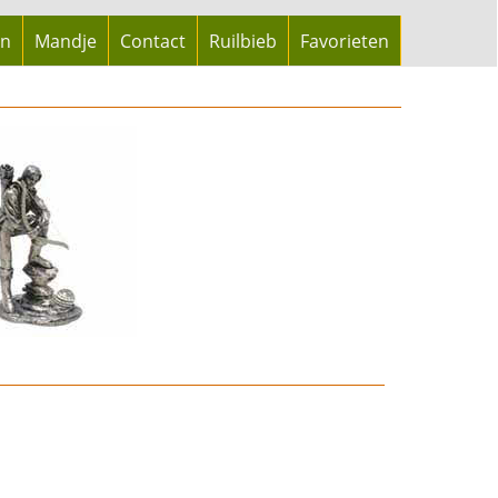
en
Mandje
Contact
Ruilbieb
Favorieten