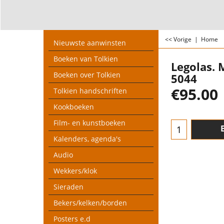
<< Vorige
|
Home
Nieuwste aanwinsten
Boeken van Tolkien
Legolas. 
Boeken over Tolkien
5044
€
95.00
Tolkien handschriften
Kookboeken
Film- en kunstboeken
Kalenders, agenda's
Audio
Wekkers/klok
Sieraden
Bekers/kelken/borden
Posters e.d