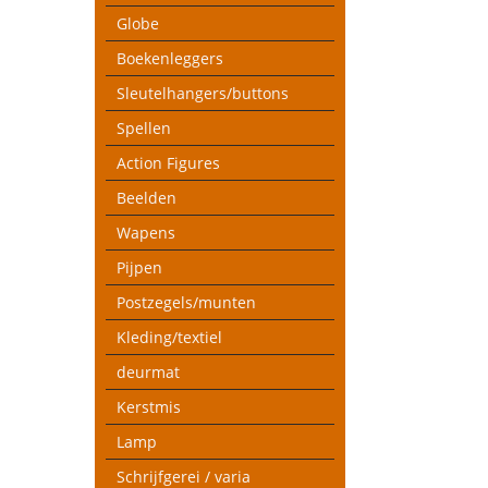
Globe
Boekenleggers
Sleutelhangers/buttons
Spellen
Action Figures
Beelden
Wapens
Pijpen
Postzegels/munten
Kleding/textiel
deurmat
Kerstmis
Lamp
Schrijfgerei / varia