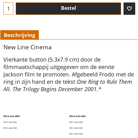
Bestel
Beschrijving
New Line Cinema
Vierkante button (5.3x7.9 cm) door de
filmmaatschappij uitgegeven om de eerste
Jackson film te promoten. Afgebeeld Frodo met de
ring in zijn hand en de tekst
One Ring to Rule Them
All. The Trilogy Begins December 2001.*
Dit is een titel
Dit is een titel
Dit is een titel
Dit is een titel
Dit is een titel
Dit is een titel
Dit is een titel