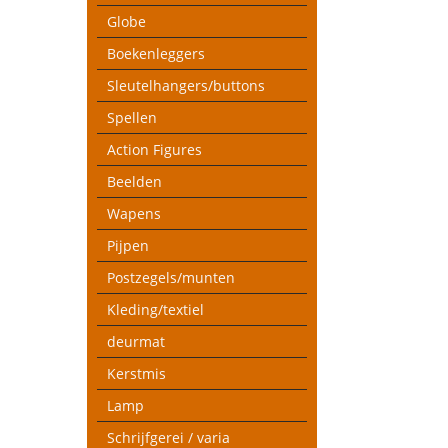
Globe
Boekenleggers
Sleutelhangers/buttons
Spellen
Action Figures
Beelden
Wapens
Pijpen
Postzegels/munten
Kleding/textiel
deurmat
Kerstmis
Lamp
Schrijfgerei / varia