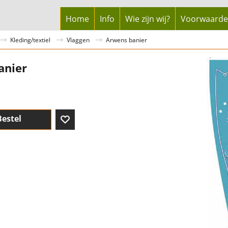
Home
Info
Wie zijn wij?
Voorwaard
Kleding/textiel
Vlaggen
Arwens banier
anier
Bestel