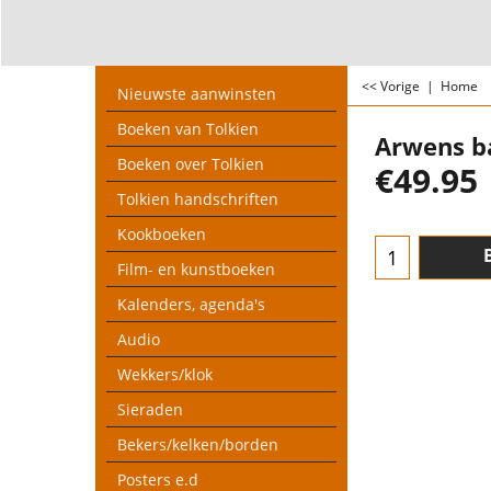
<< Vorige
|
Home
Nieuwste aanwinsten
Boeken van Tolkien
Arwens b
Boeken over Tolkien
€
49.95
Tolkien handschriften
Kookboeken
Film- en kunstboeken
Kalenders, agenda's
Audio
Wekkers/klok
Sieraden
Bekers/kelken/borden
Posters e.d