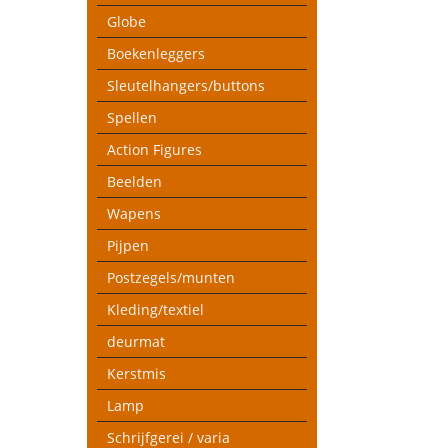
Globe
Boekenleggers
Sleutelhangers/buttons
Spellen
Action Figures
Beelden
Wapens
Pijpen
Postzegels/munten
Kleding/textiel
deurmat
Kerstmis
Lamp
Schrijfgerei / varia