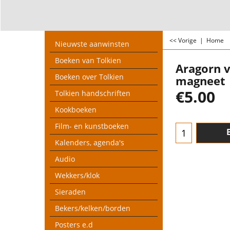
<< Vorige
|
Home
Nieuwste aanwinsten
Boeken van Tolkien
Aragorn v
Boeken over Tolkien
magneet
€
5.00
Tolkien handschriften
Kookboeken
Film- en kunstboeken
Kalenders, agenda's
Audio
Wekkers/klok
Sieraden
Bekers/kelken/borden
Posters e.d