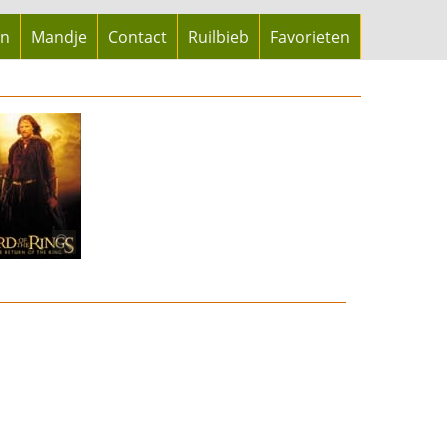
en
Mandje
Contact
Ruilbieb
Favorieten