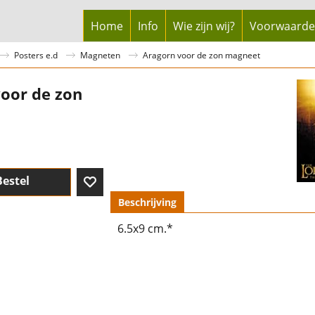
Home
Info
Wie zijn wij?
Voorwaard
Posters e.d
Magneten
Aragorn voor de zon magneet
oor de zon
Bestel
Beschrijving
6.5x9 cm.*