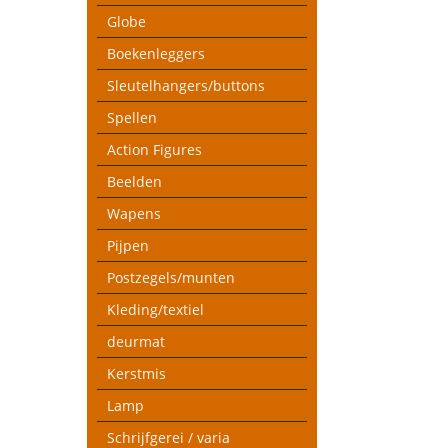
Globe
Boekenleggers
Sleutelhangers/buttons
Spellen
Action Figures
Beelden
Wapens
Pijpen
Postzegels/munten
Kleding/textiel
deurmat
Kerstmis
Lamp
Schrijfgerei / varia