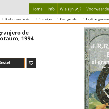
Home
Info
Wie zijn wij?
Voorwaard
Boeken van Tolkien
Sprookjes
Overige talen
Egidio el granje
 granjero de
otauro, 1994
Bestel