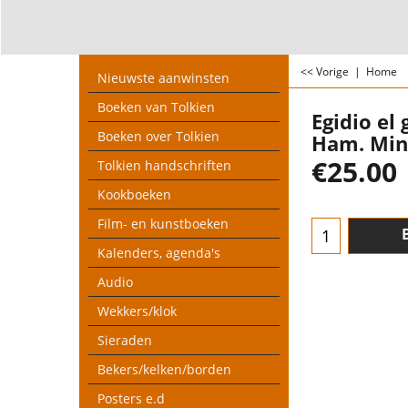
<< Vorige
|
Home
Nieuwste aanwinsten
Boeken van Tolkien
Egidio el
Boeken over Tolkien
Ham. Min
€
25.00
Tolkien handschriften
Kookboeken
Film- en kunstboeken
Kalenders, agenda's
Audio
Wekkers/klok
Sieraden
Bekers/kelken/borden
Posters e.d