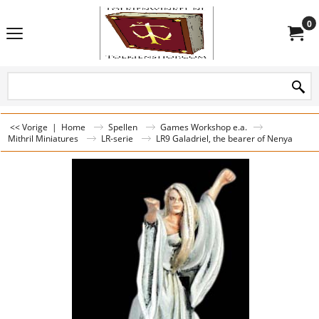
0
<< Vorige
|
Home
Spellen
Games Workshop e.a.
Mithril Miniatures
LR-serie
LR9 Galadriel, the bearer of Nenya