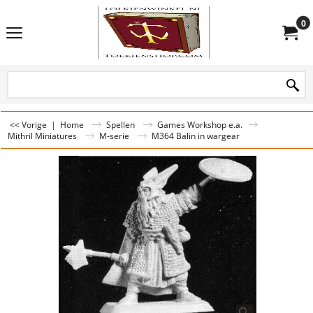
0
<< Vorige
|
Home
Spellen
Games Workshop e.a.
Mithril Miniatures
M-serie
M364 Balin in wargear