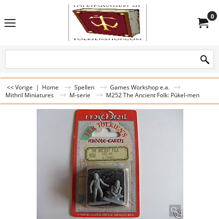
0
<< Vorige
|
Home
Spellen
Games Workshop e.a.
Mithril Miniatures
M-serie
M252 The Ancient Folk: Púkel-men