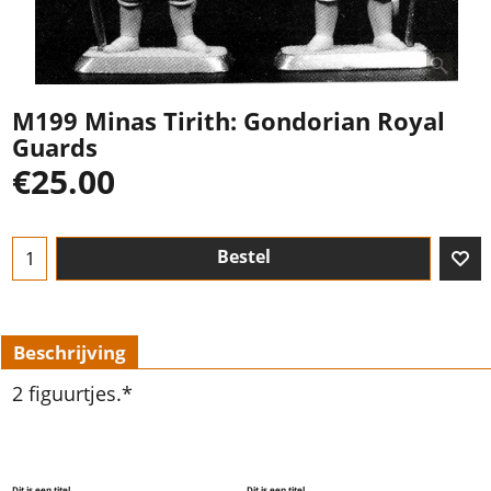
M199 Minas Tirith: Gondorian Royal
Guards
€
25.00
Bestel
Beschrijving
2 figuurtjes.*
Dit is een titel
Dit is een titel