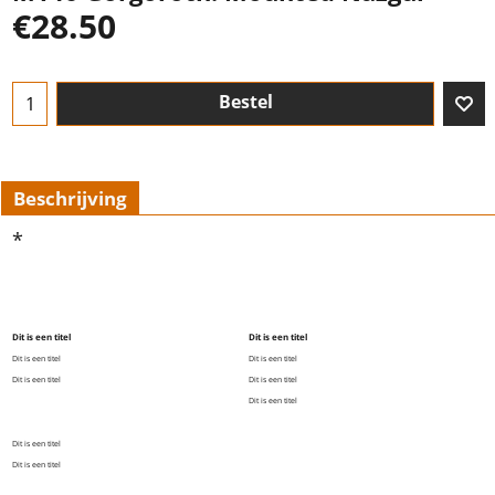
€
28.50
Bestel
Beschrijving
*
Dit is een titel
Dit is een titel
Dit is een titel
Dit is een titel
Dit is een titel
Dit is een titel
Dit is een titel
Dit is een titel
Dit is een titel