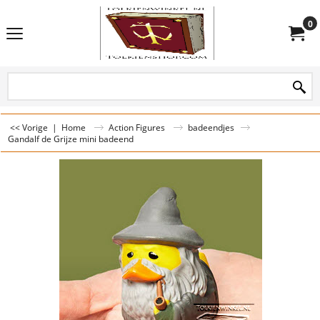
0
<< Vorige
|
Home
Action Figures
badeendjes
Gandalf de Grijze mini badeend