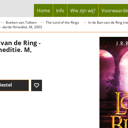
Home
Info
Wie zijn wij?
Voorwaard
Boeken van Tolkien
The Lord of the Rings
In de Ban van de Ring (n
- derde filmeditie. M, 2003
 van de Ring -
meditie. M,
Bestel