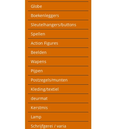
Globe
Boekenleggers
Sleutelhangers/buttons
Spellen
Action Figures
Beelden
Wapens
Pijpen
Postzegels/munten
Kleding/textiel
deurmat
Kerstmis
Lamp
Schrijfgerei / varia