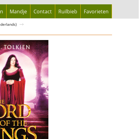
en
Mandje
Contact
Ruilbieb
Favorieten
ederlands)