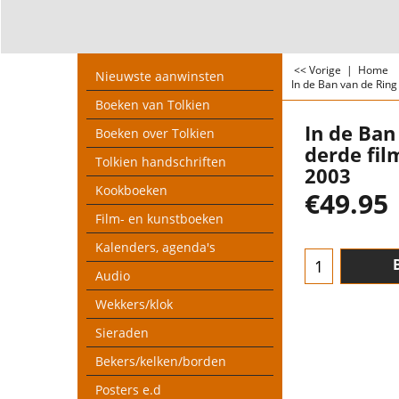
<< Vorige
|
Home
Nieuwste aanwinsten
In de Ban van de Ring 
Boeken van Tolkien
In de Ban
Boeken over Tolkien
derde fil
Tolkien handschriften
2003
Kookboeken
€
49.95
Film- en kunstboeken
Kalenders, agenda's
Audio
Wekkers/klok
Sieraden
Bekers/kelken/borden
Posters e.d