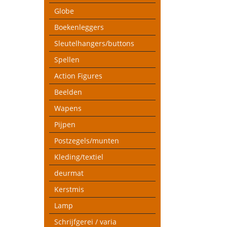
Globe
Boekenleggers
Sleutelhangers/buttons
Spellen
Action Figures
Beelden
Wapens
Pijpen
Postzegels/munten
Kleding/textiel
deurmat
Kerstmis
Lamp
Schrijfgerei / varia