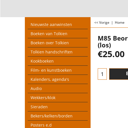
<< Vorige
|
Home
Nieuwste aanwinsten
Boeken van Tolkien
M85 Beor
Boeken over Tolkien
(los)
€
25.00
Tolkien handschriften
Kookboeken
Film- en kunstboeken
Kalenders, agenda's
Audio
Wekkers/klok
Sieraden
Bekers/kelken/borden
Posters e.d