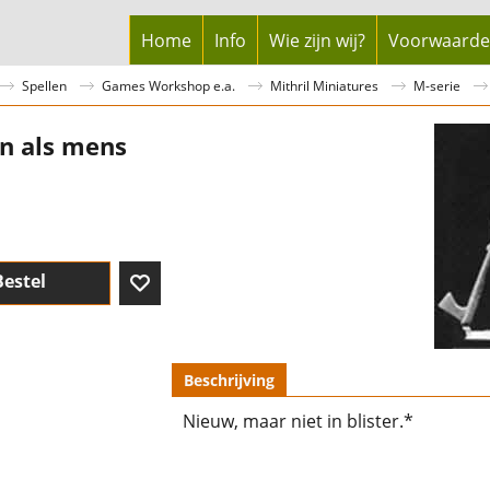
Home
Info
Wie zijn wij?
Voorwaard
Spellen
Games Workshop e.a.
Mithril Miniatures
M-serie
n als mens
Bestel
Beschrijving
Nieuw, maar niet in blister.*