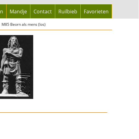
en
Mandje
Contact
Ruilbieb
Favorieten
M85 Beorn als mens (los)