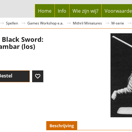
Home
Info
Wie zijn wij?
Voorwaard
Spellen
Games Workshop e.a.
Mithril Miniatures
M-serie
 Black Sword:
ambar (los)
Bestel
Beschrijving