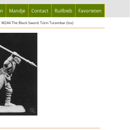
en
Mandje
Contact
Ruilbieb
Favorieten
M244 The Black Sword: Túrin Turambar (los)