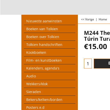
<< Vorige
|
Home
Nieuwste aanwinsten
Boeken van Tolkien
M244 The
Boeken over Tolkien
Túrin Tur
€
15.00
Tolkien handschriften
Kookboeken
Film- en kunstboeken
Kalenders, agenda's
Audio
Wekkers/klok
Sieraden
Bekers/kelken/borden
Posters e.d