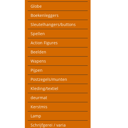
Globe
Boekenleggers
Sleutelhangers/buttons
Spellen
Action Figures
Beelden
Wapens
Pijpen
Postzegels/munten
Kleding/textiel
deurmat
Kerstmis
Lamp
Schrijfgerei / varia