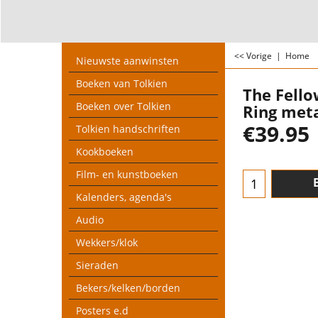
<< Vorige
|
Home
Nieuwste aanwinsten
Boeken van Tolkien
The Fello
Boeken over Tolkien
Ring meta
€
39.95
Tolkien handschriften
Kookboeken
Film- en kunstboeken
Kalenders, agenda's
Audio
Wekkers/klok
Sieraden
Bekers/kelken/borden
Posters e.d