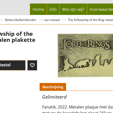
Home
Info
Wie zijn wij?
Voorwaard
Bekers/kelken/borden
van metaal
The Fellowship of the Ring meta
wship of the
len plakette
Bestel
Beschrijving
Gelimiteerd
Fanatik, 2022. Metalen plaque met da