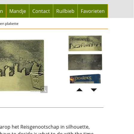
en
Mandje
Contact
Ruilbieb
Favorieten
len plakette
arop het Reisgenootschap in silhouette,