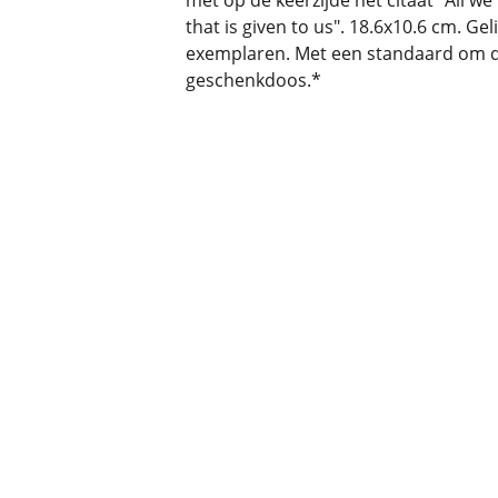
met op de keerzijde het citaat "All we
that is given to us". 18.6x10.6 cm. 
exemplaren. Met een standaard om de
geschenkdoos.*