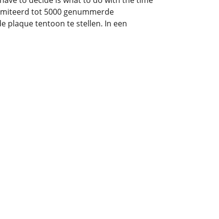
 have to decide is what to do with the time
Gelimiteerd tot 5000 genummerde
 plaque tentoon te stellen. In een