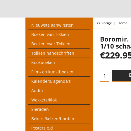
<< Vorige
|
Home
Nieuwste aanwinsten
Boeken van Tolkien
Boromir. 
Boeken over Tolkien
1/10 scha
€
229.9
Tolkien handschriften
Kookboeken
Film- en kunstboeken
Kalenders, agenda's
Audio
Wekkers/klok
Sieraden
Bekers/kelken/borden
Posters e.d