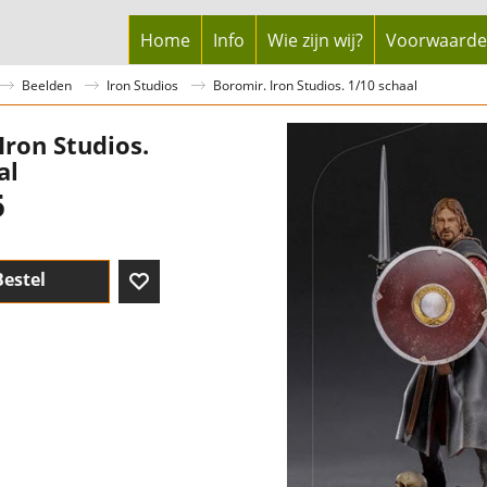
Home
Info
Wie zijn wij?
Voorwaard
Beelden
Iron Studios
Boromir. Iron Studios. 1/10 schaal
Iron Studios.
al
5
Bestel