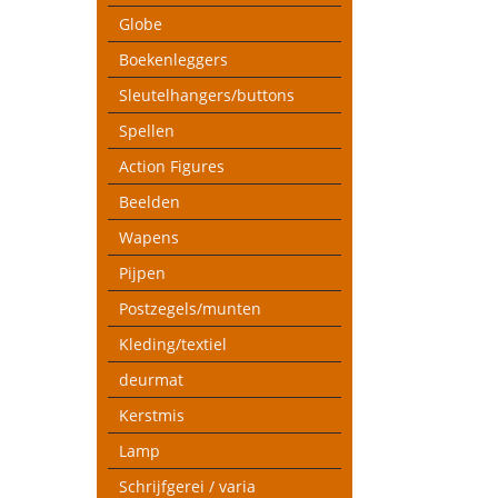
Globe
Boekenleggers
Sleutelhangers/buttons
Spellen
Action Figures
Beelden
Wapens
Pijpen
Postzegels/munten
Kleding/textiel
deurmat
Kerstmis
Lamp
Schrijfgerei / varia