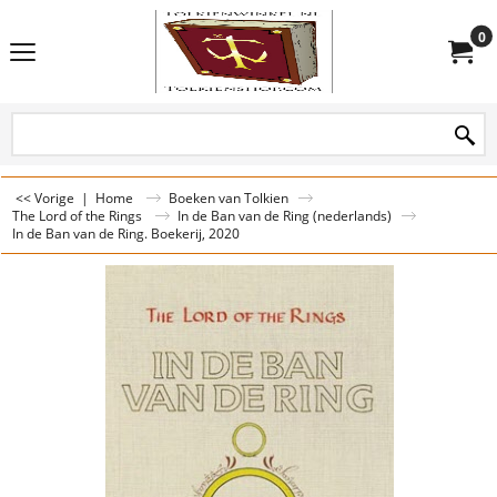
0
<< Vorige
|
Home
Boeken van Tolkien
The Lord of the Rings
In de Ban van de Ring (nederlands)
In de Ban van de Ring. Boekerij, 2020