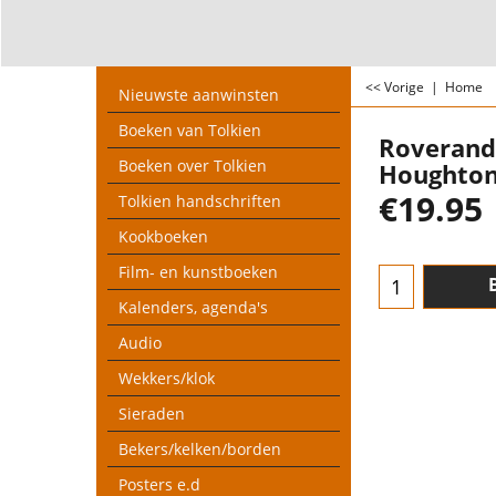
<< Vorige
|
Home
Nieuwste aanwinsten
Boeken van Tolkien
Roveran
Boeken over Tolkien
HoughtonM
€
19.95
Tolkien handschriften
Kookboeken
Film- en kunstboeken
Kalenders, agenda's
Audio
Wekkers/klok
Sieraden
Bekers/kelken/borden
Posters e.d