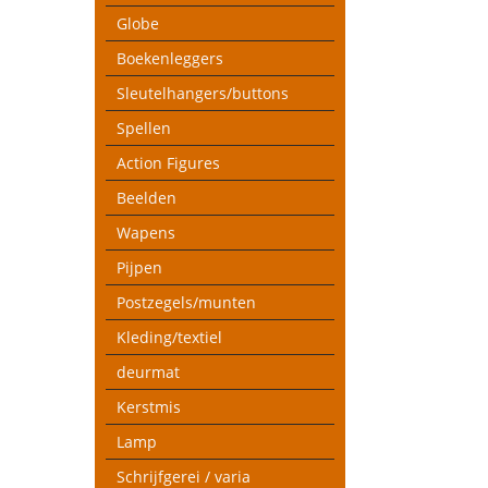
Globe
Boekenleggers
Sleutelhangers/buttons
Spellen
Action Figures
Beelden
Wapens
Pijpen
Postzegels/munten
Kleding/textiel
deurmat
Kerstmis
Lamp
Schrijfgerei / varia