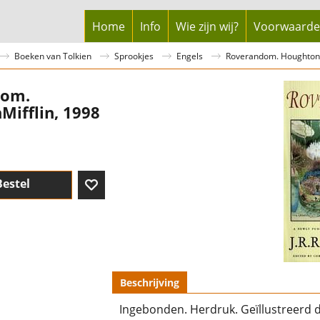
Home
Info
Wie zijn wij?
Voorwaard
Boeken van Tolkien
Sprookjes
Engels
Roverandom. HoughtonM
dom.
ifflin, 1998
Bestel
Beschrijving
Ingebonden. Herdruk. Geïllustreerd d