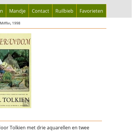
en
Mandje
Contact
Ruilbieb
Favorieten
ifflin, 1998
oor Tolkien met drie aquarellen en twee