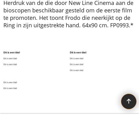
Herdruk van de die door New Line Cinema aan de
bioscopen beschikbaar gesteld om de eerste film
te promoten. Het toont Frodo die neerkijkt op de
Ring in zijn uitgestrekte hand. 64x90 cm. FP0993.*
Dit is een titel
Dit is een titel
Dit is een titel
Dit is een titel
Dit is een titel
Dit is een titel
Dit is een titel
Dit is een titel
Dit is een titel
All the Tolkien you need!
Webwinkel gemaakt met ShopFactory webwinkel software.