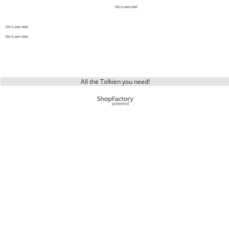
Dit is een titel
Dit is een titel
Dit is een titel
All the Tolkien you need!
Webwinkel gemaakt met ShopFactory webwinkel software.