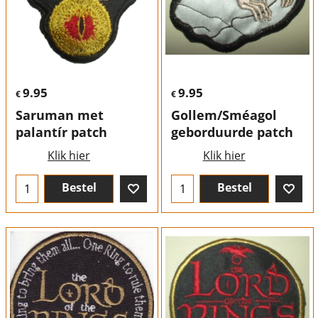
9.95
9.95
€
€
Saruman met
Gollem/Sméagol
palantír patch
geborduurde patch
Klik hier
Klik hier
Bestel
Bestel