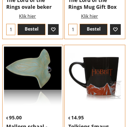
The Lord of the
The Lord of the
Rings ovale beker
Rings Mug Gift Box
Klik hier
Klik hier
Bestel
Bestel
95.00
14.95
€
€
Mallorn schaal -
Tolkiens Smaug