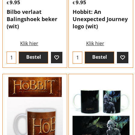
9.95
9.95
€
€
Bilbo verlaat
Hobbit: An
Balingshoek beker
Unexpected Journey
(wit)
logo (wit)
Klik hier
Klik hier
Bestel
Bestel